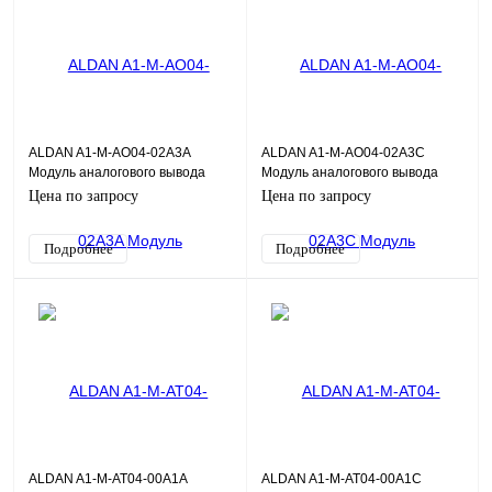
ALDAN A1-M-AO04-02A3A
ALDAN A1-M-AO04-02A3C
Модуль аналогового вывода
Модуль аналогового вывода
AO04D 4хAO, 0,1%, общая Г/И
AO04D 4хAO, 0,2%, общая Г/И
Цена по запросу
Цена по запросу
Подробнее
Подробнее
ALDAN A1-M-AT04-00A1A
ALDAN A1-M-AT04-00A1C