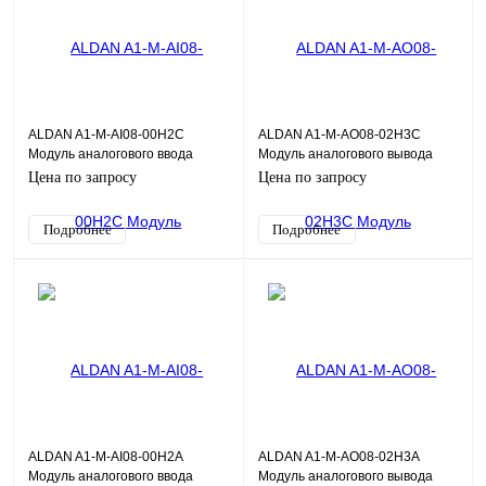
ALDAN A1-M-AI08-00H2C
ALDAN A1-M-AO08-02H3C
Модуль аналогового ввода
Модуль аналогового вывода
AI08H 8хAI HART, 0,2%, общая
AO08DH 8хAO HART, 0,2%,
Цена по запросу
Цена по запросу
Г/И
общая Г/И
Подробнее
Подробнее
ALDAN A1-M-AI08-00H2A
ALDAN A1-M-AO08-02H3A
Модуль аналогового ввода
Модуль аналогового вывода