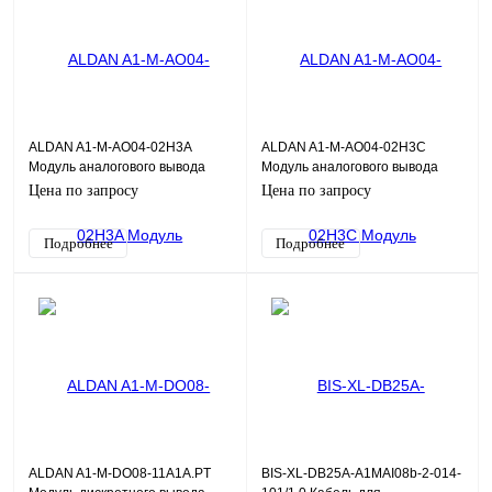
ALDAN A1-M-AO04-02H3A
ALDAN A1-M-AO04-02H3C
Модуль аналогового вывода
Модуль аналогового вывода
AO04DH 4хAO HART, 0,1%,
AO04DH 4хAO HART, 0,2%,
Цена по запросу
Цена по запросу
общая Г/И
общая Г/И
Подробнее
Подробнее
ALDAN A1-M-DO08-11A1A.PT
BIS-XL-DB25A-A1MAI08b-2-014-