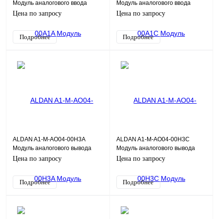
Модуль аналогового ввода
Модуль аналогового ввода
сигналов
сигналов
Цена по запросу
Цена по запросу
термопреобразователей и
термопреобразователей и
термопар AT04RT 4хAI
термопар AT04RT 4хAI
Подробнее
Подробнее
ALDAN A1-M-AO04-00H3A
ALDAN A1-M-AO04-00H3C
Модуль аналогового вывода
Модуль аналогового вывода
AO04DH 4хAO HART, 0,1%,
AO04DH 4хAO HART, 0,3%,
Цена по запросу
Цена по запросу
общая Г/И
общая Г/И
Подробнее
Подробнее