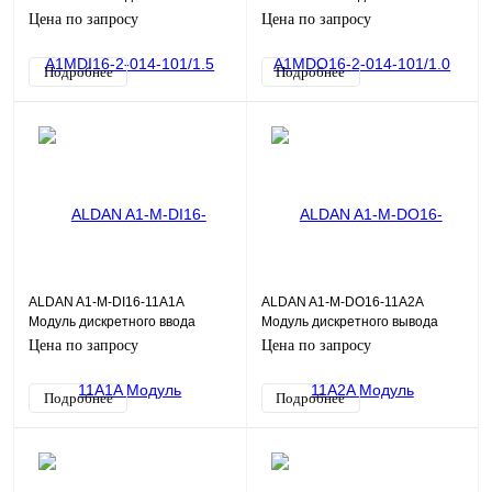
объединительной платы DB25-
объединительной платы DB25-
Цена по запросу
Цена по запросу
A1M, 0,14, 1,5 м
A1M, 0,14, 1,0 м
Подробнее
Подробнее
ALDAN A1-M-DI16-11A1A
ALDAN A1-M-DO16-11A2A
Модуль дискретного ввода
Модуль дискретного вывода
DI16DF 16xСК=24В (2имп.)
DO16D 16x=24В, 0,5А 16хDO
Цена по запросу
Цена по запросу
16хDI
Подробнее
Подробнее