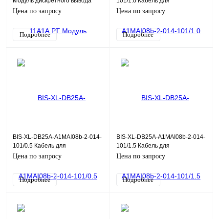
Модуль дискретного вывода
101/1.0 Кабель для
DO08D 8x=24В, 0,5А 8хDO
объединительной платы DB25-
Цена по запросу
Цена по запросу
A1M, 0,14, 1,0 м
Подробнее
Подробнее
BIS-XL-DB25A-A1MAI08b-2-014-
BIS-XL-DB25A-A1MAI08b-2-014-
101/0.5 Кабель для
101/1.5 Кабель для
объединительной платы DB25-
объединительной платы DB25-
Цена по запросу
Цена по запросу
A1M, 0,14, 0,5 м
A1M, 0,14, 1,5 м
Подробнее
Подробнее