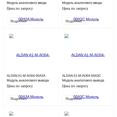
Модуль аналогового ввода
Модуль аналогового ввода
AI04H 4хAI HART, 0,1%, общая
AI04H 4хAI HART, 0,2%, общая
Цена по запросу
Цена по запросу
Г/И
Г/И
Подробнее
Подробнее
ALDAN A1-M-AO04-00A3A
ALDAN A1-M-AO04-00A3C
Модуль аналогового вывода
Модуль аналогового вывода
AO04D 4хAO, 0,1%, общая Г/И
AO04D 4хAO, 0,3%, общая Г/И
Цена по запросу
Цена по запросу
Подробнее
Подробнее