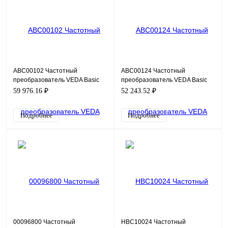
ABC00102 Частотный
ABC00124 Частотный
преобразователь VEDA Basic
преобразователь VEDA Basic
Drive VF-101-P1K5-0007-U-S2-
Drive VF-101-P1K5-0004-U-T4-
59 976.16 ₽
52 243.52 ₽
E20-B-H, 220В, 1,5кВт, 7А
E20-B-H, 380В, 1,5кВт, 4А
Подробнее
Подробнее
00096800 Частотный
HBC10024 Частотный