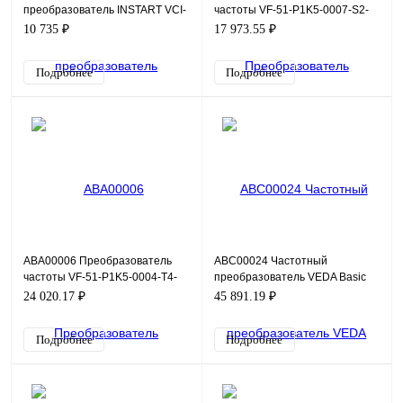
преобразователь INSTART VCI-
частоты VF-51-P1K5-0007-S2-
G1.5-4B, 380В, 1,5кВт, 3,8А
E20-B-H, 220В, 1,5кВт, 7А
10 735 ₽
17 973.55 ₽
Подробнее
Подробнее
ABA00006 Преобразователь
ABC00024 Частотный
частоты VF-51-P1K5-0004-T4-
преобразователь VEDA Basic
E20-B-H, 380В, 1,5кВт, 4А
Drive VF-101-P1K5-0004-A-T4-
24 020.17 ₽
45 891.19 ₽
E20-B-H, 380В, 1,5кВт, 4А
Подробнее
Подробнее