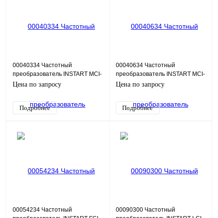
00040334 Частотный
00040634 Частотный
преобразователь INSTART MCI-
преобразователь INSTART MCI-
G1.5-2B+MCI-FM, 220В, 1,5кВт,
G1.5-4B+MCI-FM, 380В, 1,5кВт,
Цена по запросу
Цена по запросу
7А
4А
Подробнее
Подробнее
00054234 Частотный
00090300 Частотный