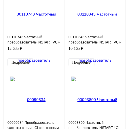
00110743 Частотный
00110343 Частотный
преобразователь INSTART VCI-
преобразователь INSTART VCI-
G1.5-4B (V), 380В, 1,5кВт, 3,8А
G1.5-2B (V), 220В, 1,5кВт, 7А
12 635 ₽
10 165 ₽
Подробнее
Подробнее
00090634 Преобразователь
00093800 Частотный
частоты серии LCI с пожарным
преобразователь INSTART LCI-