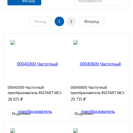
популярности
Фильтр
Назад
1
2
Вперед
00040300 Частотный
00040600 Частотный
преобразователь INSTART MCI-
преобразователь INSTART MCI-
G1.5-2B, 220В, 1,5кВт, 7А
G1.5-4B, 380В, 1,5кВт, 3,7А
28 025 ₽
29 735 ₽
Подробнее
Подробнее