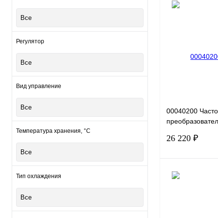
Все
Купить в 1 клик
Регулятор
В избранное
Все
Вид управление
Все
00040200 Част
преобразовател
G0.75-2B, 220В,
Температура хранения, °С
26 220 ₽
Все
Тип охлаждения
Все
Купить в 1 клик