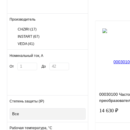
Производитель
CHZIRI
(17)
INSTART
(67)
VEDA
(41)
Номинальный ток, А
От
До
00030100 Част
преобразовател
Степень защиты (IP)
G0.4-2B, 220В, 0
14 630 ₽
Все
Рабочая температура, °С