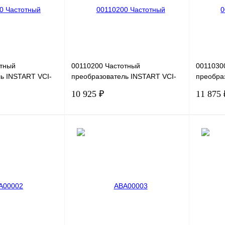
Под заказ
В избранное
Под заказ
В избра
отный
00110200 Частотный
0011030
ь INSTART VCI-
преобразователь INSTART VCI-
преобра
,4кВт, 1,8А
G0.75-2B, 220В, 0,75кВт, 4А
G1.5-2B,
10 925 ₽
11 875 
В корзину
В корзину
Сравнение
Купить в 1 клик
Сравнение
Купить в
Под заказ
В избранное
Под заказ
В избра