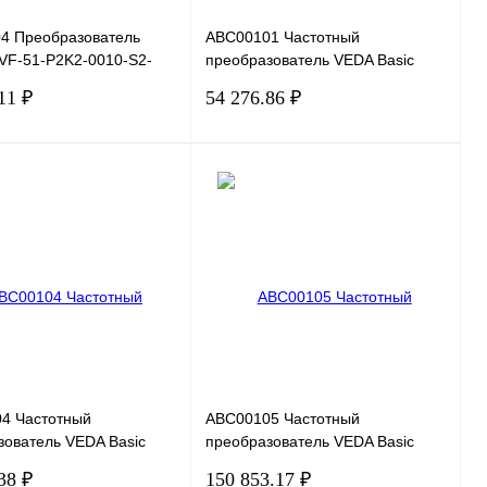
4 Преобразователь
ABC00101 Частотный
 VF-51-P2K2-0010-S2-
преобразователь VEDA Basic
 220В, 2,2кВт, 10А
Drive VF-101-PK75-0004-U-S2-
11 ₽
54 276.86 ₽
E20-B-H, 220В, 0,75кВт, 4А
В корзину
В корзину
 1 клик
Сравнение
Купить в 1 клик
Сравнение
нное
В
В избранное
Под заказ
наличии
4 Частотный
ABC00105 Частотный
зователь VEDA Basic
преобразователь VEDA Basic
-101-P4K0-0016-U-S2-
Drive VF-101-P5K5-0020-U-S2-
38 ₽
150 853.17 ₽
 220В, 4кВт, 16А
E20-B-H, 220В, 5,5кВт, 20А