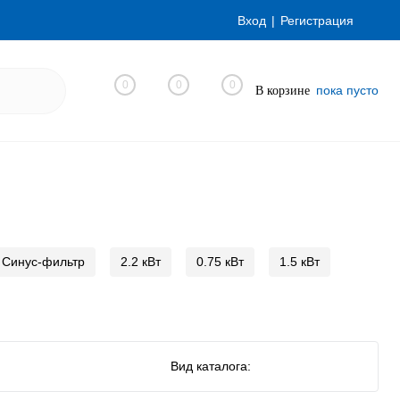
Вход
Регистрация
0
0
0
пока пусто
В корзине
Синус-фильтр
2.2 кВт
0.75 кВт
1.5 кВт
Вид каталога: