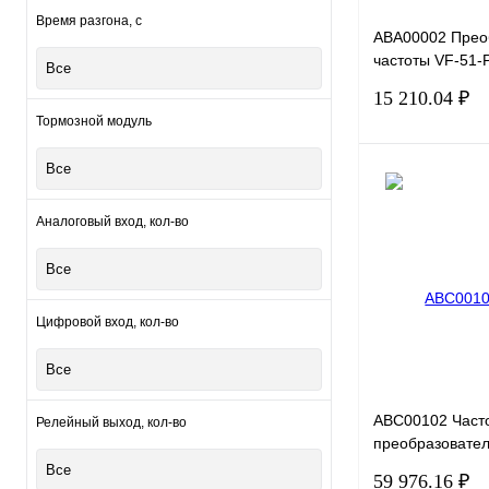
Время разгона, с
ABA00002 Прео
частоты VF-51-
Все
E20-B-H, 220В, 
15 210.04 ₽
Тормозной модуль
Все
Аналоговый вход, кол-во
Купить в 1 клик
Все
В избранное
Цифровой вход, кол-во
Все
ABC00102 Част
Релейный выход, кол-во
преобразовател
Drive VF-101-P
Все
59 976.16 ₽
E20-B-H, 220В, 