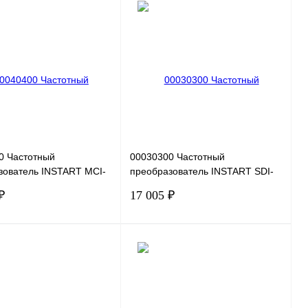
В корзину
В корзину
 1 клик
Сравнение
Купить в 1 клик
Сравнение
нное
Под заказ
В избранное
Под заказ
0 Частотный
00030300 Частотный
зователь INSTART MCI-
преобразователь INSTART SDI-
 220В, 2,2кВт, 10А
G1.5-2B, 220В, 1,5кВт, 7А
₽
17 005 ₽
В корзину
В корзину
 1 клик
Сравнение
Купить в 1 клик
Сравнение