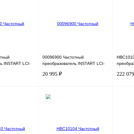
Сравнение
Купить в 1 клик
Сравнение
Купить в
Под заказ
В избранное
Под заказ
В избра
отный
00096900 Частотный
HBC1010
ь INSTART LCI-
преобразователь INSTART LCI-
преобра
1,5кВт, 7А
G2.2-2B, 220В, 2,2кВт, 10А
Drive VF
20 995 ₽
222 079
E54-B-H,
В корзину
В корзину
Сравнение
Купить в 1 клик
Сравнение
Купить в
Под заказ
В избранное
Под заказ
В избра