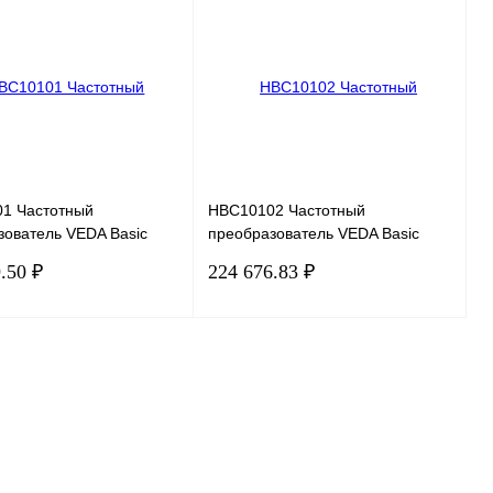
 1 клик
Сравнение
Купить в 1 клик
Сравнение
нное
Под заказ
В избранное
Под заказ
1 Частотный
HBC10102 Частотный
зователь VEDA Basic
преобразователь VEDA Basic
-101-PK75-0004-U-S2-
Drive VF-101-P1K5-0007-U-S2-
.50 ₽
224 676.83 ₽
 220В, 0,75кВт, 4А
E54-B-H, 220В, 1,5кВт, 7А,
В корзину
В корзину
 1 клик
Сравнение
Купить в 1 клик
Сравнение
нное
Под заказ
В избранное
Под заказ