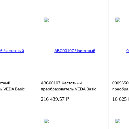
В корзину
В корзину
Сравнение
Купить в 1 клик
Сравнение
Купить в
Под заказ
В избранное
Под заказ
В избра
отный
ABC00107 Частотный
0009650
ь VEDA Basic
преобразователь VEDA Basic
преобра
7K5-0030-U-S2-
Drive VF-101-P11K-0042-U-S2-
G0.4-2B,
216 439.57 ₽
16 625 
7,5кВт, 30А
E20-B-H, 220В, 11кВт, 42А
В корзину
В корзину