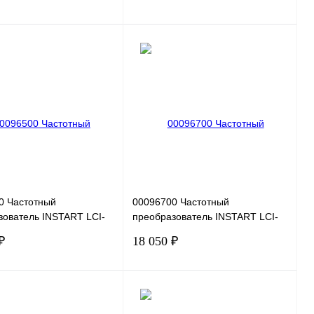
В корзину
В корзину
 1 клик
Сравнение
Купить в 1 клик
Сравнение
нное
Под заказ
В избранное
Под заказ
0 Частотный
00096700 Частотный
зователь INSTART LCI-
преобразователь INSTART LCI-
 220В, 0,4кВт, 2А
G0.75-2B, 220В, 0,75кВт, 5А
₽
18 050 ₽
В корзину
В корзину