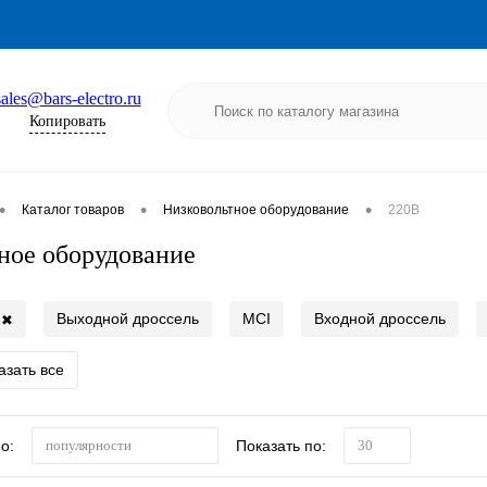
sales@bars-electro.ru
Копировать
•
•
•
Каталог товаров
Низковольтное оборудование
220В
ное оборудование
Выходной дроссель
MCI
Входной дроссель
✖
азать все
о:
Показать по:
популярности
30