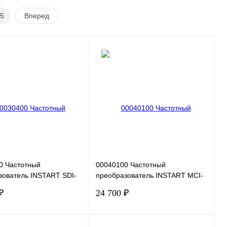
5
Вперед
0 Частотный
00040100 Частотный
зователь INSTART SDI-
преобразователь INSTART MCI-
 220В, 2,2кВт, 10А
G0.4-2B, 220В, 0,4кВт, 2А
₽
24 700 ₽