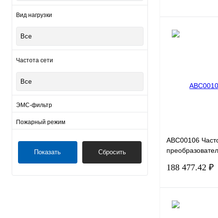
Вид нагрузки
Все
Частота сети
Купить в 1 клик
В избранное
Все
ЭМС-фильтр
встроен
(14)
Пожарный режим
встроен
(30)
ABC00106 Част
преобразовател
Показать
Сбросить
Drive VF-101-P
188 477.42 ₽
E20-B-H, 220В, 