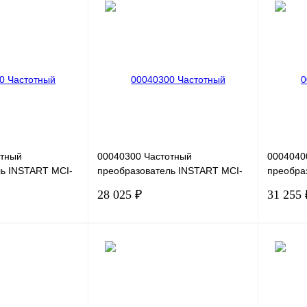
В корзину
В корзину
Сравнение
Купить в 1 клик
Сравнение
Купить в
В
В избранное
Под заказ
В избра
наличии
отный
00040300 Частотный
0004040
ь INSTART MCI-
преобразователь INSTART MCI-
преобра
 0,75кВт, 4А
G1.5-2B, 220В, 1,5кВт, 7А
G2.2-2B,
28 025 ₽
31 255 
В корзину
В корзину
Сравнение
Купить в 1 клик
Сравнение
Купить в