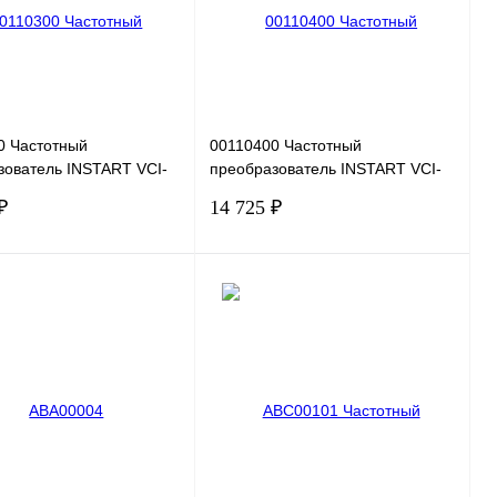
нное
Под заказ
В избранное
Под заказ
0 Частотный
00110400 Частотный
зователь INSTART VCI-
преобразователь INSTART VCI-
 220В, 1,5кВт, 7А
G2.2-2B, 220В, 2,2кВт, 9,6А
₽
14 725 ₽
В корзину
В корзину
 1 клик
Сравнение
Купить в 1 клик
Сравнение
нное
Под заказ
В избранное
Под заказ