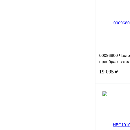
Купить в 1 клик
В избранное
00096800 Част
преобразовател
G1.5-2B, 220В, 
19 095 ₽
Купить в 1 клик
В избранное