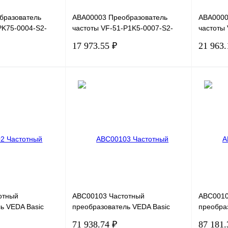
бразователь
ABA00003 Преобразователь
ABA0000
PK75-0004-S2-
частоты VF-51-P1K5-0007-S2-
частоты
0,75кВт, 4А
E20-B-H, 220В, 1,5кВт, 7А
E20-B-H,
17 973.55 ₽
21 963.
В корзину
В корзину
Сравнение
Купить в 1 клик
Сравнение
Купить в
В
В избранное
В
В избра
наличии
наличии
отный
ABC00103 Частотный
ABC0010
ь VEDA Basic
преобразователь VEDA Basic
преобра
1K5-0007-U-S2-
Drive VF-101-P2K2-0010-U-S2-
Drive VF
71 938.74 ₽
87 181.
1,5кВт, 7А
E20-B-H, 220В, 2,2кВт, 10А
E20-B-H,