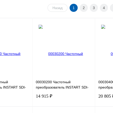
Назад
1
2
3
4
отный
00030200 Частотный
0003040
ь INSTART SDI-
преобразователь INSTART SDI-
преобра
,4кВт, 1,8А
G0.75-2B, 220В, 0,75кВт, 4,7А
G2.2-2B,
14 915 ₽
20 805 