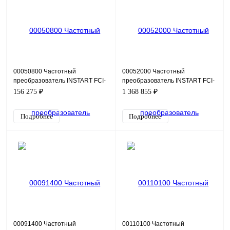
00050800 Частотный
00052000 Частотный
преобразователь INSTART FCI-
преобразователь INSTART FCI-
G22/P30-4, 380В, 22кВт, 45А
G220-4F, 380В, 220кВт, 420А
156 275 ₽
1 368 855 ₽
Подробнее
Подробнее
00091400 Частотный
00110100 Частотный