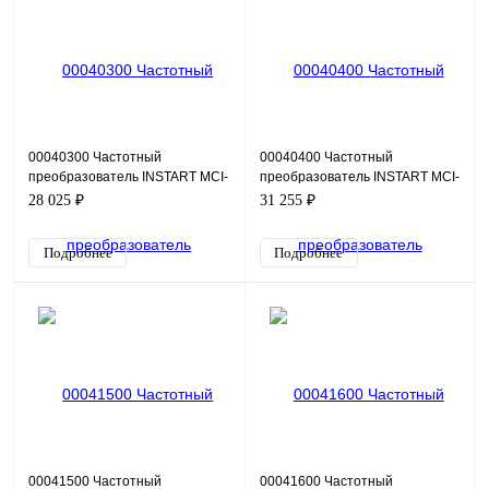
00040300 Частотный
00040400 Частотный
преобразователь INSTART MCI-
преобразователь INSTART MCI-
G1.5-2B, 220В, 1,5кВт, 7А
G2.2-2B, 220В, 2,2кВт, 10А
28 025 ₽
31 255 ₽
Подробнее
Подробнее
00041500 Частотный
00041600 Частотный