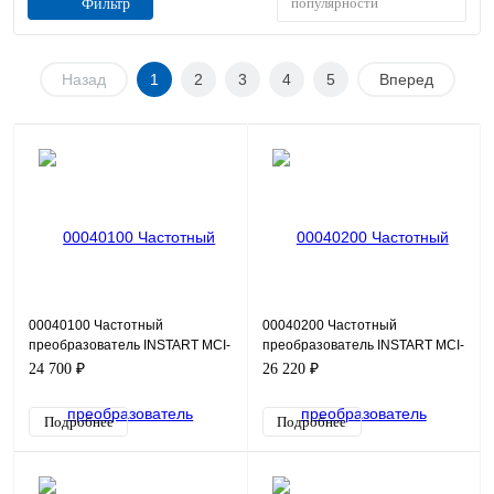
популярности
Фильтр
Назад
1
2
3
4
5
Вперед
00040100 Частотный
00040200 Частотный
преобразователь INSTART MCI-
преобразователь INSTART MCI-
G0.4-2B, 220В, 0,4кВт, 2А
G0.75-2B, 220В, 0,75кВт, 4А
24 700 ₽
26 220 ₽
Подробнее
Подробнее