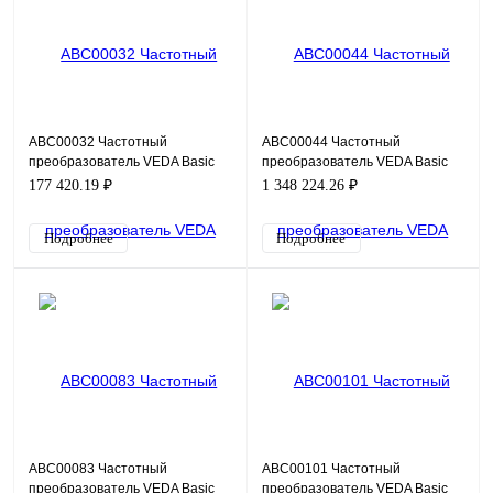
ABC00032 Частотный
ABC00044 Частотный
преобразователь VEDA Basic
преобразователь VEDA Basic
Drive VF-101-P22K-0045-A-T4-
Drive VF-101-P220-0415-A-T4-
177 420.19 ₽
1 348 224.26 ₽
E20-B-H, 380В, 22кВт, 45А
E20-N-H-D, 380В, 220кВт, 4
Подробнее
Подробнее
ABC00083 Частотный
ABC00101 Частотный
преобразователь VEDA Basic
преобразователь VEDA Basic