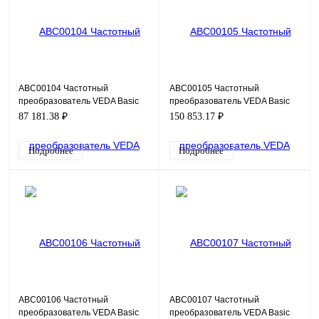
ABC00104 Частотный
ABC00105 Частотный
преобразователь VEDA Basic
преобразователь VEDA Basic
Drive VF-101-P4K0-0016-U-S2-
Drive VF-101-P5K5-0020-U-S2-
87 181.38 ₽
150 853.17 ₽
E20-B-H, 220В, 4кВт, 16А
E20-B-H, 220В, 5,5кВт, 20А
Подробнее
Подробнее
ABC00106 Частотный
ABC00107 Частотный
преобразователь VEDA Basic
преобразователь VEDA Basic