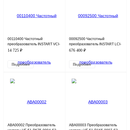
00110400 Частотный
00092500 Частотный
преобразователь INSTART VCI-
преобразователь INSTART LCI-
G2.2-2B, 220В, 2,2кВт, 9,6А
G220/P250-4, 380В, 220кВт,
14 725 ₽
676 400 ₽
426А
Подробнее
Подробнее
ABA00002 Преобразователь
ABA00003 Преобразователь