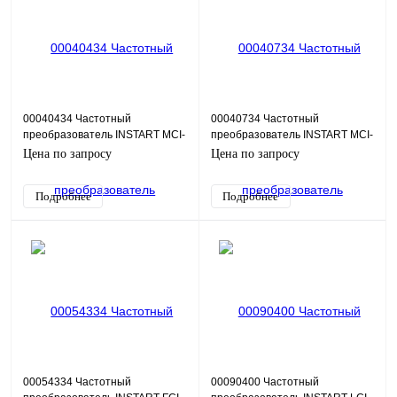
00040434 Частотный
00040734 Частотный
преобразователь INSTART MCI-
преобразователь INSTART MCI-
G2.2-2B+MCI-FM, 220В, 2,2кВт,
G2.2-4B+MCI-FM, 380В, 2,2кВт,
Цена по запросу
Цена по запросу
10А
5,1А
Подробнее
Подробнее
00054334 Частотный
00090400 Частотный