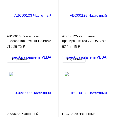
ABC00103 Частотный
ABC00125 Частотный
преобразователь VEDA Basic
преобразователь VEDA Basic
Drive VF-101-P2K2-0010-U-S2-
Drive VF-101-P2K2-0006-U-T4-
71 336.76 ₽
62 138.19 ₽
E20-B-H, 220В, 2,2кВт, 10А
E20-B-H, 380В, 2,2кВт, 6А
Подробнее
Подробнее
00096900 Частотный
HBC10025 Частотный