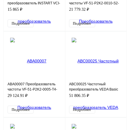
преобразователь INSTART VCI-
частоты VF-51-P2K2-0010-S2-
G2.2-4B, 380В, 2,2кВт, 5,1А
E20-B-H, 220В, 2,2кВт, 10А
15 865 ₽
21 779.32 ₽
Подробнее
Подробнее
ABA00007 Преобразователь
ABC00025 Частотный
частоты VF-51-P2K2-0005-T4-
преобразователь VEDA Basic
E20-B-H, 380В, 2,2кВт, 5А
Drive VF-101-P2K2-0006-A-T4-
29 124.91 ₽
51 806.35 ₽
E20-B-H, 380В, 2,2кВт, 6А
Подробнее
Подробнее