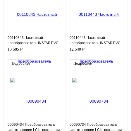
00110843 Частотный
00110443 Частотный
преобразователь INSTART VCI-
преобразователь INSTART VCI-
G2.2-4B (V), 380В, 2,2кВт, 5,1А
G2.2-2B (V), 220В, 2,2кВт, 9,6А
13 585 ₽
12 540 ₽
Подробнее
Подробнее
00090434 Преобразователь
00090734 Преобразователь
частоты серии LCI с пожарным
частоты серии LCI с пожарным